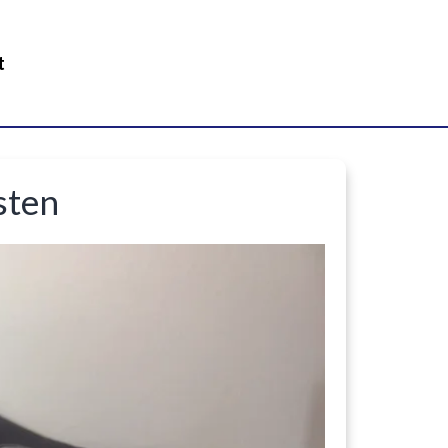
t
sten